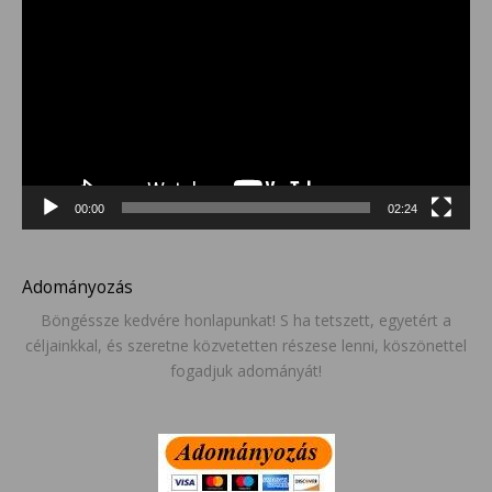
00:00
02:24
Adományozás
Böngéssze kedvére honlapunkat! S ha tetszett, egyetért a
céljainkkal, és szeretne közvetetten részese lenni, köszönettel
fogadjuk adományát!