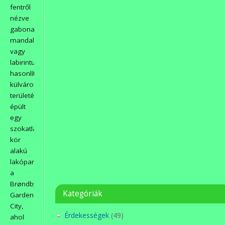
fentről
nézve
gabonakörökre,
mandalára
vagy
labirintusra
hasonlít.Koppenhága
külvárosi
területén
épült
egy
szokatlan,
kör
alakú
lakópark,
a
Brøndby
Kategóriák
Garden
City,
Érdekességek
(49)
ahol