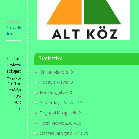
Könyvjelzőkhöz
Közvetlen
link
.
Statisztika
«
Ismét
Jutalomként
Martfűn
Tokaj-
járt
Online Visitors:
0
Hegyalján
a
Today's Views:
0
jártunk
Törökbálinti
néhányan
Városszépítő
Mai látogatók:
0
Egyesület
küldöttsége
Yesterday's Views:
13
»
Tegnapi látogatók:
2
Total Views:
250 460
Összes látogató:
44 679