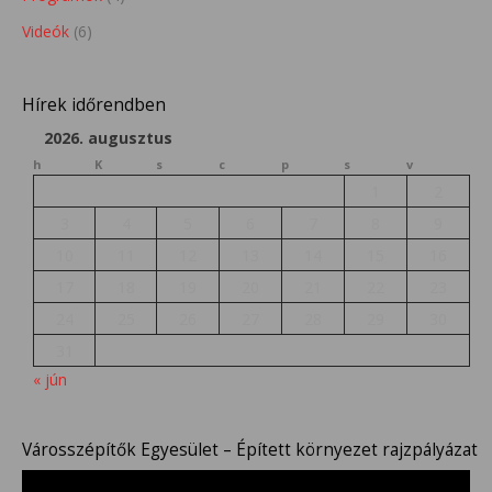
Videók
(6)
Hírek időrendben
2026. augusztus
h
K
s
c
p
s
v
1
2
3
4
5
6
7
8
9
10
11
12
13
14
15
16
17
18
19
20
21
22
23
24
25
26
27
28
29
30
31
« jún
Városszépítők Egyesület – Épített környezet rajzpályázat
Videólejátszó