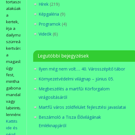
tortaszelet
Hírek
(219)
alakúak
Képgaléria
(9)
a
kertek,
Programok
(4)
írja a
Videók
(6)
dailymail.A
szürreális
kertváros
a
Legutóbbi bejegyzések
magasból
úgy
Ilyen még nem volt…. 40. Városszépítő tábor
fest,
Környezetvédelmi világnap – június 05.
mintha
gabonakörök,
Megbeszélés a martfűi Körforgalom
mandalák
virágosításáról
vagy
Martfű város zöldfelület fejlesztési javaslatai
labirintusok
lennének.
Beszámoló a Tisza Élővilágának
Kattits
Emléknapjáról
ide és
nézd