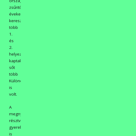
országos
zsűritől
éveken
keresztül
több
1.
és
2.
helyezéseket
kaptak,
sőt
több
Különdíjasa
is
volt.
A
megnyitón
résztvevő
gyerekek
is