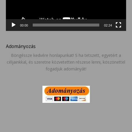
00:00
02:24
Adományozás
Böngéssze kedvére honlapunkat! S ha tetszett, egyetért a
céljainkkal, és szeretne közvetetten részese lenni, köszönettel
fogadjuk adományát!