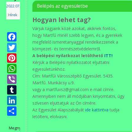
Belépés az egyesületbe
2022.07.13.
|
Hírek
Hogyan lehet tag?
Várjuk tagjaink közé azokat, akiknek fontos,
Facebook
hogy Martfű minél szebb legyen, és a gyerekek
megfelelő ismeretanyaggal rendelkezzenek a
Twitter
környezet- és természetvédelemről.
Pinterest
A belépési nyilatkozat letölthető
ITT!
Kérjük a Belépési nyilatkozatot eljuttatni
WhatsApp
egyesületünkhöz.
Viber
Cím: Martfűi Városszépítő Egyesület. 5435.
Martfű. Munkácsy u.9.
Tumblr
vagy a martfuvsz@gmail.com e-mail címre.
Amennyiben nem áll módjában kinyomtatni, úgy
LinkedIn
szívesen eljuttatjuk az Ön címére.
Ossza
Az Egyesület Alapszabályát
ide kattintva
tudja
letölteni, elolvasni.
meg
Megnyitottuk