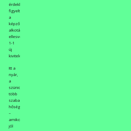
érdeklődve
figyelték
a
képzőművészeti
alkotásokat,
ellesve
1-1
új
kivitelezést.
Itt a
nyár,
a
szünidő,
több
szabadidő,
hőség
–
amikor
jól