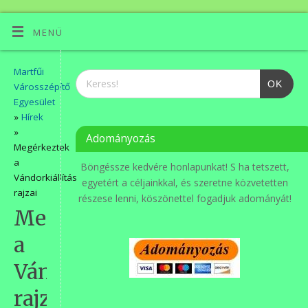
MENÜ
Martfűi
OK
Városszépítő
Egyesület
»
Hírek
»
Adományozás
Megérkeztek
a
Böngéssze kedvére honlapunkat! S ha tetszett,
Vándorkiállítás
egyetért a céljainkkal, és szeretne közvetetten
rajzai
részese lenni, köszönettel fogadjuk adományát!
Megérkeztek
a
Vándorkiállítás
rajzai