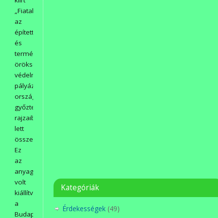
kiírt
„Fiatalok
az
épített
és
természeti
örökségünk
védelméért”
pályázat
országos
győztes
rajzaiból
lett
összeállítva.
Ez
az
anyag
volt
Kategóriák
kiállítva
a
Érdekességek
(49)
Budapest