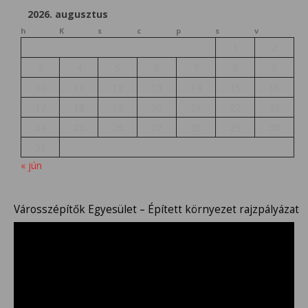
2026. augusztus
h
K
s
c
p
s
v
1
2
3
4
5
6
7
8
9
10
11
12
13
14
15
16
17
18
19
20
21
22
23
24
25
26
27
28
29
30
31
« jún
Városszépítők Egyesület – Épített környezet rajzpályázat
Videólejátszó