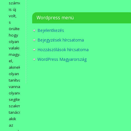
számomra
is új
volt,
Wordpress menü
s
örültem,
Bejelentkezés
hogy
Bejegyzések hírcsatorna
olyan
valaki
Hozzászólások hírcsatorna
magyarázta
WordPress Magyarország
el,
akinek
olyan
tanítványai
vannak,
olyanokat
segített
szakmai
tanácsokkal,
akik
az