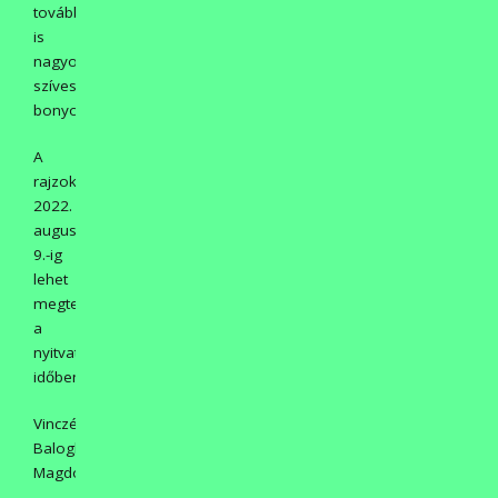
továbbra
is
nagyon
szívesen
bonyolítjuk.
A
rajzokat
2022.
augusztus
9.-ig
lehet
megtekinteni
a
nyitvatartási
időben.
Vinczéné
Balogh
Magdolna