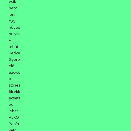
esik
bent
lenni
egy
hűvösebb
helyiségben
–
tehát
Kedves
Gyerekek
elő
azokkal
a
színesekkel,
filcekkel,
ecsetekkel,
és
lehet
ALKOTNI!
Papírra
vetni