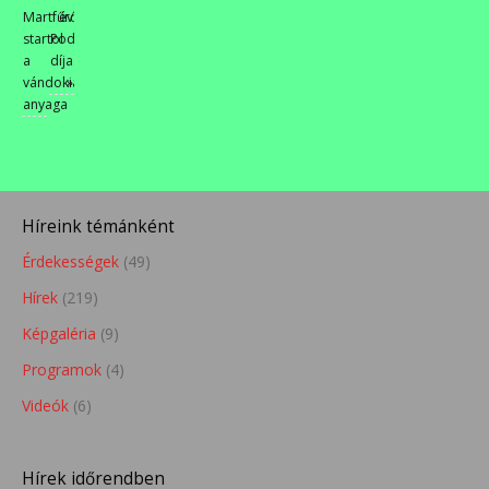
Martfűről
év
startol
Podmaniczky
a
díjasai
vándokiállítás
»
anyaga
Híreink témánként
Érdekességek
(49)
Hírek
(219)
Képgaléria
(9)
Programok
(4)
Videók
(6)
Hírek időrendben