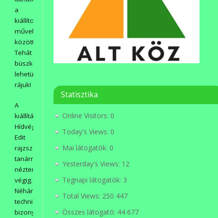
a
kiállított
művek
között.
Tehát
büszkék
lehetünk
rájuk!
Statisztika
A
Online Visitors:
0
kiállítást
Hídvégi
Today's Views:
0
Edit
Mai látogatók:
0
rajzszakos
tanárnővel
Yesterday's Views:
12
néztem
Tegnapi látogatók:
3
végig.
Néhány
Total Views:
250 447
technika
Összes látogató:
44 677
bizony