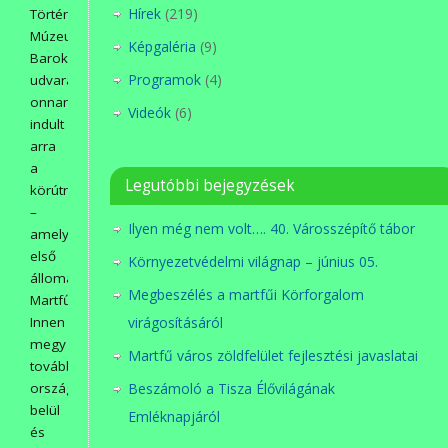
Hírek
(219)
Történeti
Múzeum
Képgaléria
(9)
Barokk
Programok
(4)
udvarán,
onnan
Videók
(6)
indult
arra
a
Legutóbbi bejegyzések
körútra
–
Ilyen még nem volt…. 40. Városszépítő tábor
amelynek
első
Környezetvédelmi világnap – június 05.
állomása
Megbeszélés a martfűi Körforgalom
Martfű.
Innen
virágosításáról
megy
Martfű város zöldfelület fejlesztési javaslatai
tovább
országon
Beszámoló a Tisza Élővilágának
belül
Emléknapjáról
és