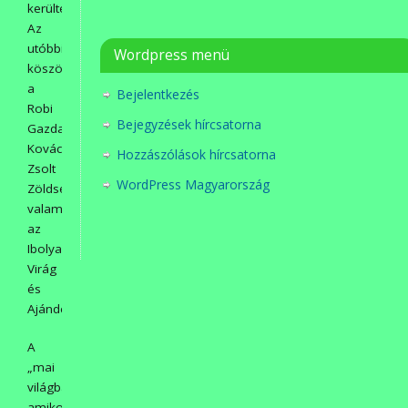
kerültek.
Az
utóbbikért
Wordpress menü
köszönet
a
Bejelentkezés
Robi
Bejegyzések hírcsatorna
Gazdaboltnak,
Kovács
Hozzászólások hírcsatorna
Zsolt
WordPress Magyarország
Zöldségesboltnak,
valamint
az
Ibolya
Virág
és
Ajándékboltnak.
A
„mai
világban”,
amikor