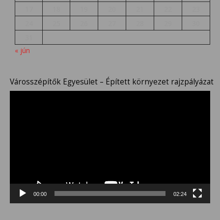
17
18
19
20
21
22
23
24
25
26
27
28
29
30
31
« jún
Városszépítők Egyesület – Épített környezet rajzpályázat
Videólejátszó
00:00
02:24