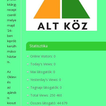
kitárgyalni,
receptet
cserélni,
melyek
majd
’24-
ben
kipróbálásra
Statisztika
kerülhetnek
mások
Online Visitors:
0
háztartásában
is.
Today's Views:
0
Az
Mai látogatók:
0
Oklevelek
Yesterday's Views:
0
és
az
Tegnapi látogatók:
0
ajándékok
Total Views:
250 460
is
kiosztásra
Összes látogató:
44 679