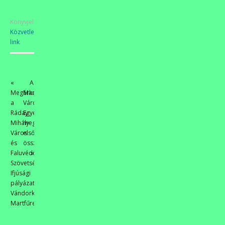
Könyvjelzőkhöz
Közvetlen
link
.
«
A
Megérkezett
Martfűi
a
Városszépítő
Ráday
Egyesület
Mihály
megtartotta
Város
első
és
összejövetelét.
Faluvédő
»
Szövetség
Ifjúsági
pályázatának
Vándorkiállítása
Martfűre.