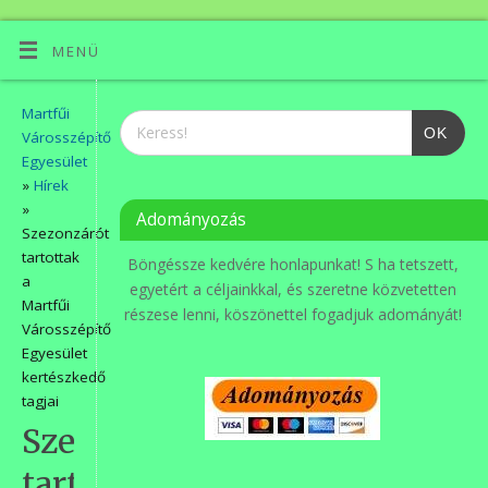
MENÜ
Martfűi
OK
Városszépítő
Egyesület
»
Hírek
»
Adományozás
Szezonzárót
tartottak
Böngéssze kedvére honlapunkat! S ha tetszett,
a
egyetért a céljainkkal, és szeretne közvetetten
Martfűi
részese lenni, köszönettel fogadjuk adományát!
Városszépítő
Egyesület
kertészkedő
tagjai
Szezonzárót
tartottak