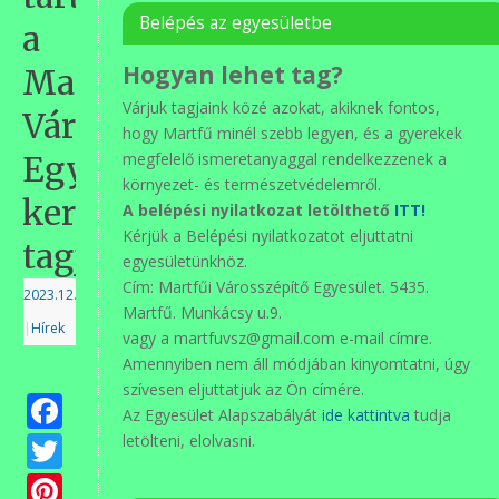
Belépés az egyesületbe
a
Hogyan lehet tag?
Martfűi
Várjuk tagjaink közé azokat, akiknek fontos,
Városszépítő
hogy Martfű minél szebb legyen, és a gyerekek
Egyesület
megfelelő ismeretanyaggal rendelkezzenek a
környezet- és természetvédelemről.
kertészkedő
A belépési nyilatkozat letölthető
ITT!
Kérjük a Belépési nyilatkozatot eljuttatni
tagjai
egyesületünkhöz.
Cím: Martfűi Városszépítő Egyesület. 5435.
2023.12.08.
Martfű. Munkácsy u.9.
|
Hírek
vagy a martfuvsz@gmail.com e-mail címre.
Amennyiben nem áll módjában kinyomtatni, úgy
szívesen eljuttatjuk az Ön címére.
Facebook
Az Egyesület Alapszabályát
ide kattintva
tudja
Twitter
letölteni, elolvasni.
Pinterest