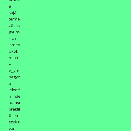
a
saját
termelésű
zöldségnek-
gyümölcsnek
– az
ismert
okok
miatt
–
egyre
nagyobb
a
jelentősége,
minden
tudásra,
praktikára,
ötletre
szükség
van,