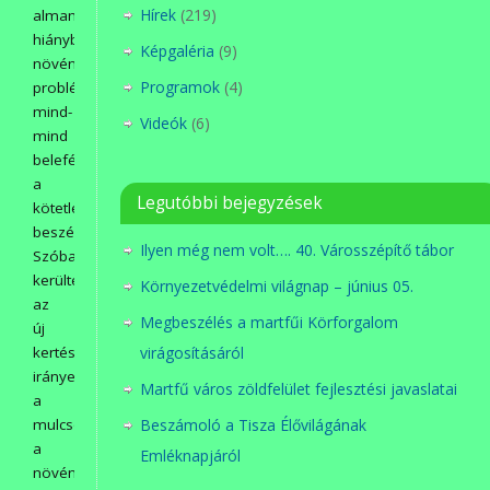
Hírek
(219)
almamoly,
hiánybetegségek,
Képgaléria
(9)
növényvédelmi
Programok
(4)
problémák:
mind-
Videók
(6)
mind
belefértek
a
Legutóbbi bejegyzések
kötetlen
beszélgetésbe.
Ilyen még nem volt…. 40. Városszépítő tábor
Szóba
kerültek
Környezetvédelmi világnap – június 05.
az
Megbeszélés a martfűi Körforgalom
új
virágosításáról
kertészeti
irányelvek:
Martfű város zöldfelület fejlesztési javaslatai
a
Beszámoló a Tisza Élővilágának
mulcsozás,
a
Emléknapjáról
növénytársítások,