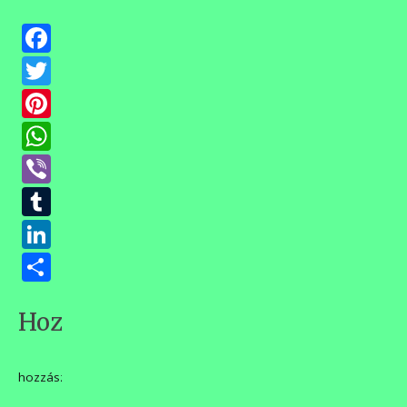
Facebook
Twitter
Pinterest
WhatsApp
Viber
Tumblr
LinkedIn
Ossza
meg
Hozzászólások
hozzászólás