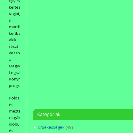
Egyesület
kertészkedő
tagjai,
ill.
martfűi
kertbarátok,
akik
részt
vesznek
a
Magyarország
Legszebb
Konyhakertje
programban.
Poloskák
és
meztelen
Kategóriák
csigák,
dióburokfúrólégy
Érdekességek
(49)
és