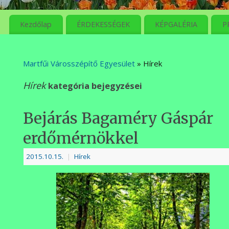
meg
Kezdőlap
ÉRDEKESSÉGEK
KÉPGALÉRIA
P
Martfűi Városszépítő Egyesület
» Hírek
Hírek
kategória bejegyzései
Bejárás Bagaméry Gáspár
erdőmérnökkel
2015.10.15.
|
Hírek