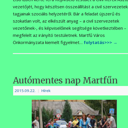
vezetőjét, hogy készítsen összeállítást a civil szervezetek
tagjainak szociális helyzetéről. Bár a feladat újszerű és
szokatlan volt, az elkészült anyag – a civil szervezetek
vezetőinek-, és képviselőinek segítsége következtében –
megfelelt az irányító testületnek. Martfű Város
Önkormányzata kiemelt figyelmet…
folytatás>>>
→
Autómentes nap Martfűn
2015.09.22.
|
Hírek