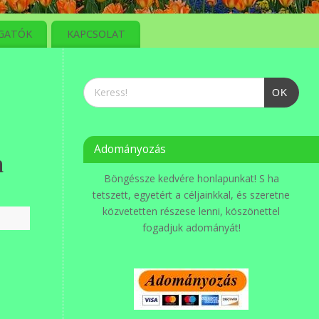
GATÓK
KAPCSOLAT
OK
Adományozás
a
Böngéssze kedvére honlapunkat! S ha
tetszett, egyetért a céljainkkal, és szeretne
közvetetten részese lenni, köszönettel
fogadjuk adományát!