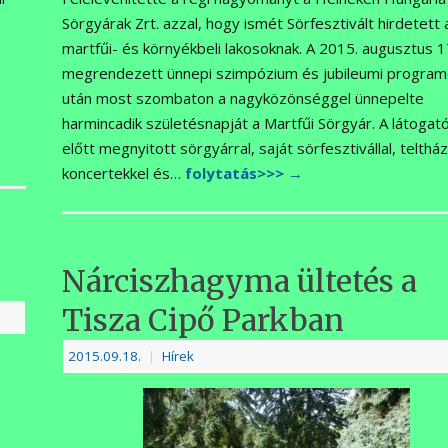
Sörgyárak Zrt. azzal, hogy ismét Sörfesztivált hirdetett 
martfűi- és környékbeli lakosoknak. A 2015. augusztus 
megrendezett ünnepi szimpózium és jubileumi program
után most szombaton a nagyközönséggel ünnepelte
harmincadik születésnapját a Martfűi Sörgyár. A látogat
előtt megnyitott sörgyárral, saját sörfesztivállal, telthá
koncertekkel és…
folytatás>>>
→
Nárciszhagyma ültetés a
Tisza Cipő Parkban
2015.09.18.
|
Hírek