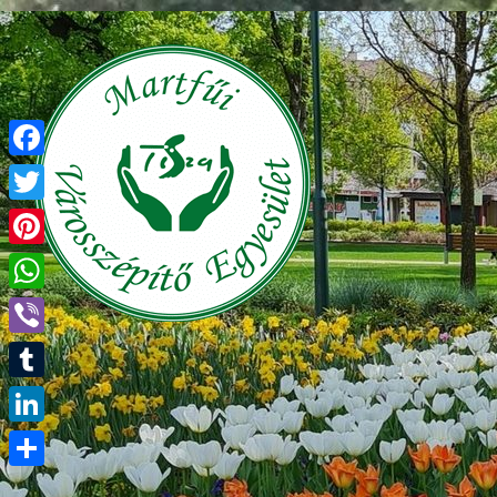
Facebook
Twitter
Pinterest
WhatsApp
Viber
Tumblr
LinkedIn
Ossza