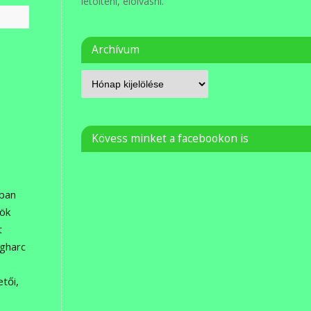
letölteni, elolvasni.
Archívum
Kövess minket a facebookon is
sban
sök
t
gharc
tői,