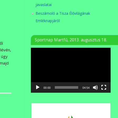
javaslatai
Beszámoló a Tisza Élővilágának
Emléknapjáról
Sportnap Martfű, 2013. augusztus 18.
ől
lévén,
Videólejátszó
– úgy
 majd
00:00
04:54