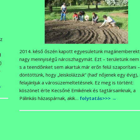
ez
2014. késő őszén kapott egyesületünk magánemberekt
d
nagy mennyiségű nárciszhagymát. Ezt – területünk nem 
)
s a teendőinket sem akartuk már erőn felül szaporítani 
–
döntöttünk, hogy „leiskolázzuk” (had’ nőjenek egy évig),
felajánljuk a városüzemeltetésnek. Ez meg is történt:
→
köszönet érte Kecsőné Emikének és tagtársainknak, a
Pálinkás házaspárnak, akik…
folytatás>>>
→