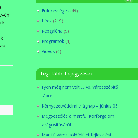
a
Érdekességek
(49)
17-én
Hírek
(219)
ok
Képgaléria
(9)
ók
Programok
(4)
zas
Videók
(6)
Legutóbbi bejegyzések
Ilyen még nem volt…. 40. Városszépítő
tábor
Környezetvédelmi világnap – június 05.
Megbeszélés a martfűi Körforgalom
virágosításáról
Martfű város zöldfelület fejlesztési