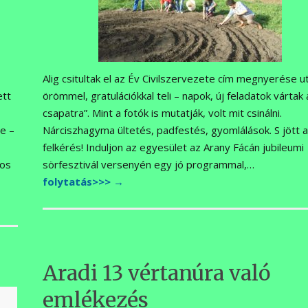
Alig csitultak el az Év Civilszervezete cím megnyerése ut
ett
örömmel, gratulációkkal teli – napok, új feladatok vártak 
csapatra”. Mint a fotók is mutatják, volt mit csinálni.
e –
Nárciszhagyma ültetés, padfestés, gyomlálások. S jött 
felkérés! Induljon az egyesület az Arany Fácán jubileumi
tos
sörfesztivál versenyén egy jó programmal,…
folytatás>>>
→
Aradi 13 vértanúra való
emlékezés