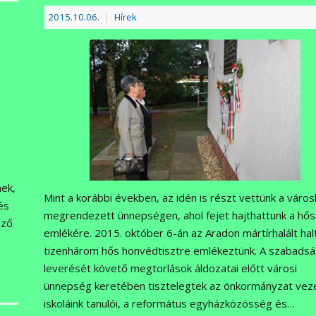
2015.10.06.
|
Hírek
ek,
Mint a korábbi években, az idén is részt vettünk a váro
és
megrendezett ünnepségen, ahol fejet hajthattunk a hő
öző
emlékére. 2015. október 6-án az Aradon mártírhalált hal
tizenhárom hős honvédtisztre emlékeztünk. A szabadsá
leverését követő megtorlások áldozatai előtt városi
ünnepség keretében tisztelegtek az önkormányzat veze
iskoláink tanulói, a református egyházközösség és…