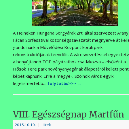
A Heineken Hungaria Sörgyárak Zrt. által szervezett Arany
Fácán Sörfesztivál közönségszavazatát megnyerve át kell
gondolnunk a Művelődési Központ körüli park
rekonstrukciójának teendőit. A városvezetéssel egyeztetv
a benyújtandó TOP pályázathoz csatlakozva – elsőként a
Hősök Tere park növényanyagának állapotáról kellett pon
képet kapnunk. Erre a megye-, Szolnok város egyik
legelismertebb…
folytatás>>>
→
VIII. Egészségnap Martfűn
2015.10.10.
|
Hírek