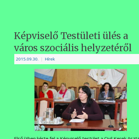
Képviselő Testületi ülés a
város szociális helyzetéről
2015.09.30.
|
Hírek
Első ízben kérte fel a Képviselő testület a Civil Kerek Aszta