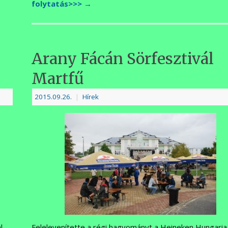
folytatás>>>
→
Arany Fácán Sörfesztivál
Martfű
2015.09.26.
|
Hírek
l
Felelevenítette a régi hagyományt a Heineken Hungaria