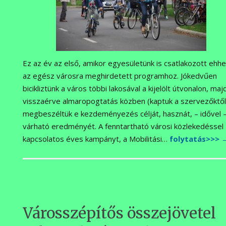
Ez az év az első, amikor egyesületünk is csatlakozott ehh
az egész városra meghirdetett programhoz. Jókedvűen
bicikliztünk a város többi lakosával a kijelölt útvonalon, maj
visszaérve almaropogtatás közben (kaptuk a szervezőktől
megbeszéltük e kezdeményezés célját, hasznát, – idővel 
várható eredményét. A fenntartható városi közlekedéssel
kapcsolatos éves kampányt, a Mobilitási…
folytatás>>>
Városszépítős összejövetel