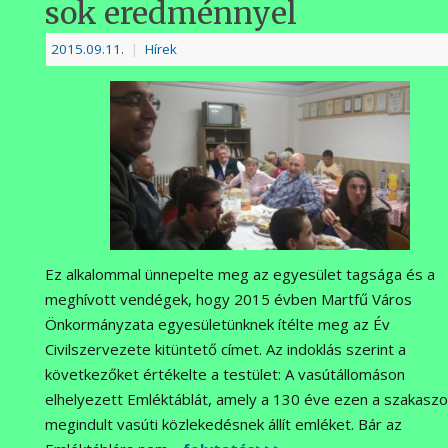
sok eredménnyel
2015.09.11.
|
Hírek
Ez alkalommal ünnepelte meg az egyesület tagsága és a
meghívott vendégek, hogy 2015 évben Martfű Város
Önkormányzata egyesületünknek ítélte meg az Év
Civilszervezete kitüntető címet. Az indoklás szerint a
következőket értékelte a testület: A vasútállomáson
elhelyezett Emléktáblát, amely a 130 éve ezen a szakasz
megindult vasúti közlekedésnek állít emléket. Bár az