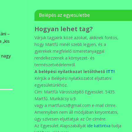
Belépés az egyesületbe
Hogyan lehet tag?
áni –
Várjuk tagjaink közé azokat, akiknek fontos,
a „kis
hogy Martfű minél szebb legyen, és a
gyerekek megfelelő ismeretanyaggal
a nagy
rendelkezzenek a környezet- és
természetvédelemről.
A belépési nyilatkozat letölthető
ITT!
Kérjük a Belépési nyilatkozatot eljuttatni
egyesületünkhöz.
Cím: Martfűi Városszépítő Egyesület. 5435.
Martfű. Munkácsy u.9.
vagy a martfuvsz@gmail.com e-mail címre.
Amennyiben nem áll módjában kinyomtatni,
úgy szívesen eljuttatjuk az Ön címére.
Az Egyesület Alapszabályát
ide kattintva
tudja