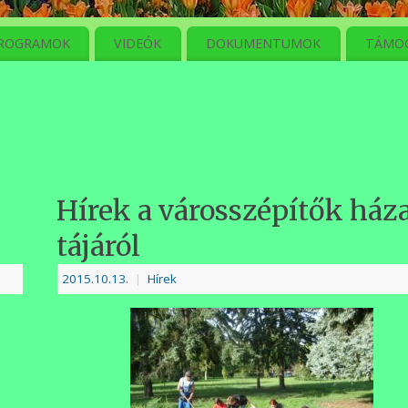
ROGRAMOK
VIDEÓK
DOKUMENTUMOK
TÁMO
Hírek a városszépítők ház
tájáról
2015.10.13.
|
Hírek