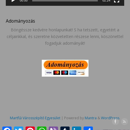
00:00
02:24
Adományozás
Böngéssze kedvére honlapunkat! S ha tetszett, egyetért a
céljainkkal, és szeretne közvetetten részese lenni, köszönettel
fogadjuk adományát!
Martfűi Városszépítő Egyesület
| Powered by
Mantra
&
WordPress.
Facebook
Twitter
Pinterest
WhatsApp
Viber
Tumblr
LinkedIn
Ossza