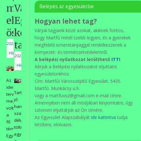
megtartotta
Városszépítő
Belépés az egyesületbe
első
Egyesület
Hogyan lehet tag?
összejövetelét.
kertészkedő
Várjuk tagjaink közé azokat, akiknek fontos,
hogy Martfű minél szebb legyen, és a gyerekek
tagjai
2024.01.29.
megfelelő ismeretanyaggal rendelkezzenek a
környezet- és természetvédelemről.
|
Hírek
2023.12.08.
A belépési nyilatkozat letölthető
ITT!
|
Hírek
Kérjük a Belépési nyilatkozatot eljuttatni
egyesületünkhöz.
Az
Cím: Martfűi Városszépítő Egyesület. 5435.
idei
Martfű. Munkácsy u.9.
Tartalmas,
tervek
vagy a martfuvsz@gmail.com e-mail címre.
jó
megbeszélése
Amennyiben nem áll módjában kinyomtatni, úgy
hangulatú
volt
szívesen eljuttatjuk az Ön címére.
szakmai
a
Az Egyesület Alapszabályát
ide kattintva
tudja
délutánt
fő
letölteni, elolvasni.
töltöttek
téma.
együtt
Egyetértettek
a