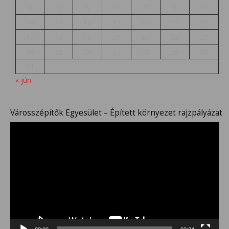
3
4
5
6
7
8
9
10
11
12
13
14
15
16
17
18
19
20
21
22
23
24
25
26
27
28
29
30
31
« jún
Városszépítők Egyesület – Épített környezet rajzpályázat
Videólejátszó