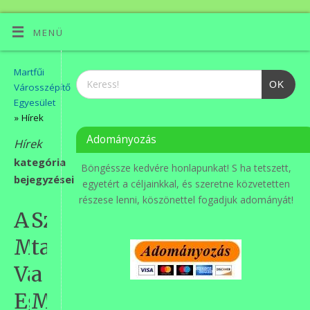
MENÜ
Martfűi
OK
Városszépítő
Egyesület
» Hírek
Adományozás
Hírek
kategória
Böngéssze kedvére honlapunkat! S ha tetszett,
bejegyzései
egyetért a céljainkkal, és szeretne közvetetten
részese lenni, köszönettel fogadjuk adományát!
A
Szezonzárót
Martfűi
tartottak
Városszépítő
a
Egyesület
Martfűi