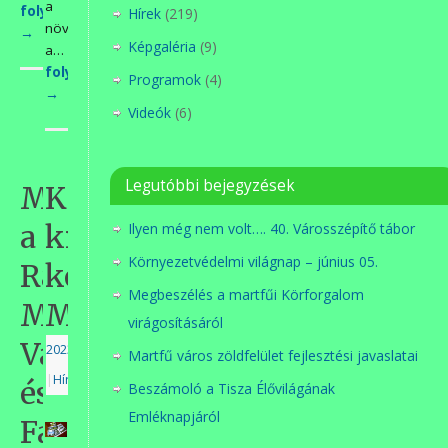
a
folytatás>>>
Hírek
(219)
növénytársítások,
→
Képgaléria
(9)
a…
folytatás>>>
Programok
(4)
→
Videók
(6)
Legutóbbi bejegyzések
Megérkezett
Képes
a
kiadvány
Ilyen még nem volt…. 40. Városszépítő tábor
Környezetvédelmi világnap – június 05.
Ráday
készült
Megbeszélés a martfűi Körforgalom
Mihály
Martfűről
virágosításáról
Város
2023.11.13.
Martfű város zöldfelület fejlesztési javaslatai
|
Hírek
és
Beszámoló a Tisza Élővilágának
Emléknapjáról
Faluvédő