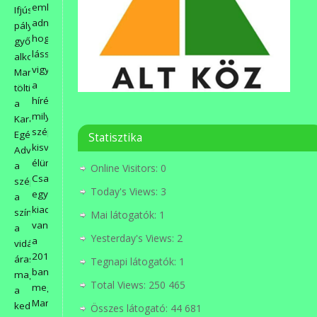
emléket
Ifjúsági
adni,
pályázatának
hogy
győztes
lássák,
alkotásai
vigyék
Martfűn
a
töltik
hírét,
a
milyen
Karácsonyt.
szép
Egész
Statisztika
kisvárosban
Adventra
élünk.
a
Online Visitors:
0
Csak
szépséget,
Today's Views:
3
egy
a
kiadvány
színeket,
Mai látogatók:
1
van,
a
Yesterday's Views:
2
a
vidámságot
2016-
árasztják
Tegnapi látogatók:
1
ban
magukból
Total Views:
250 465
megjelent
a
Martfű,
kedves
Összes látogató:
44 681