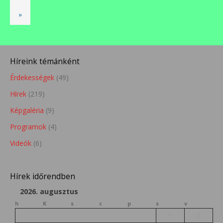
»
Híreink témánként
Érdekességek
(49)
Hírek
(219)
Képgaléria
(9)
Programok
(4)
Videók
(6)
Hírek időrendben
2026. augusztus
h
K
s
c
p
s
v
1
2