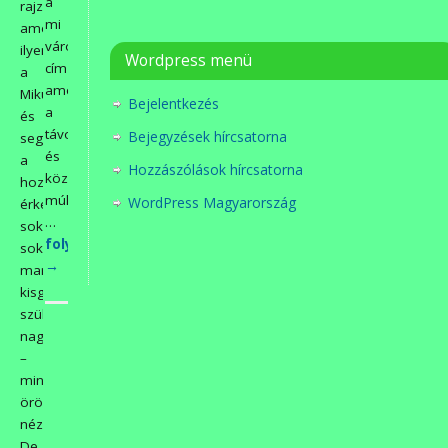
a
rajzok,
mi
amelyeket
városunk
ilyenkor
Wordpress menü
című,
a
amely
Mikulás
Bejelentkezés
a
és
távoli
Bejegyzések hírcsatorna
segítői,
és
a
Hozzászólások hírcsatorna
közeli
hozzájuk
múlttal,
WordPress Magyarország
érkező
…
sok-
folytatás>>>
sok
→
martfűi
kisgyerek
szüleikkel,
nagyszüleikkel
–
mindannyian
örömmel
nézegetnek!
De